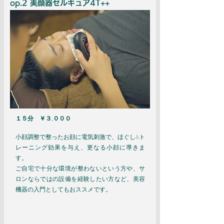
op.2 美顔器セルキュア4T++
１５分 ￥３,０００
小顔調整で整ったお顔に電気刺激で、ほぐし&ト
レーニング効果を与え、更なる小顔に導きま
す。
ご自宅で十分な環境が整わないという方や、サ
ロンならではの設備を経験したい方など、美容
機器の入門としてもおススメです。