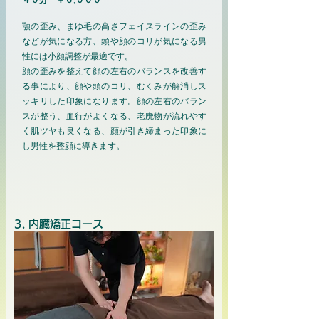
４０分 ￥６,０００
顎の歪み、まゆ毛の高さフェイスラインの歪み
などが気になる方、頭や顔のコリが気になる男
性には小顔調整が最適です。
顔の歪みを整えて顔の左右のバランスを改善す
る事により、顔や頭のコリ、むくみが解消しス
ッキリした印象になります。顔の左右のバラン
スが整う、血行がよくなる、老廃物が流れやす
く肌ツヤも良くなる、顔が引き締まった印象に
し男性を整顔に導きます。
3. 内臓矯正コース