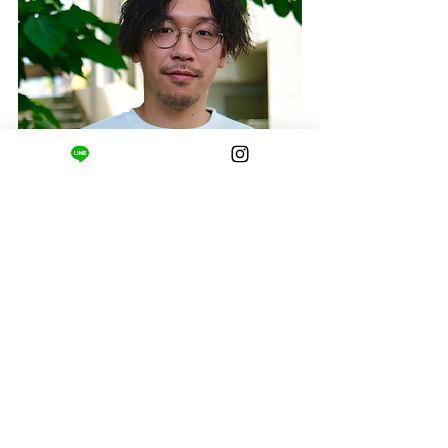
cheers​
代
表
渡邊 義幸
​Watanabe Yoshiyuki
経歴
実家が接骨院を経営しており、幼いころから接骨院や治療者に
なることを目指す
◆柔道整復師の国家資格を取得
◆
筋膜リリース、アナトミートレインを学ぶ