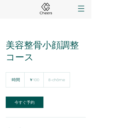
美容整骨小顔調整
コース
100
円
1時間
1
￥100
8-chōme
時
今すぐ予約